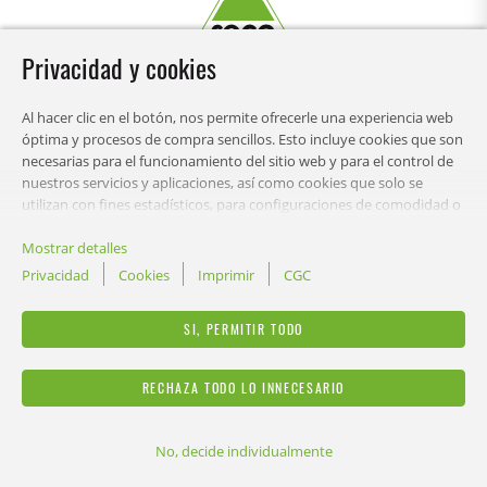
Privacidad y cookies
Al hacer clic en el botón, nos permite ofrecerle una experiencia web
óptima y procesos de compra sencillos. Esto incluye cookies que son
necesarias para el funcionamiento del sitio web y para el control de
nuestros servicios y aplicaciones, así como cookies que solo se
utilizan con fines estadísticos, para configuraciones de comodidad o
para mostrar contenido personalizado. Puede elegir qué categorías
CONTENIDO
desea permitir y personalizar su configuración de uso de datos. Por
Mostrar detalles
supuesto, puede cambiar esta decisión en cualquier momento.
Privacidad
Cookies
Imprimir
CGC
LEGAL
SI, PERMITIR TODO
RECHAZA TODO LO INNECESARIO
No, decide individualmente